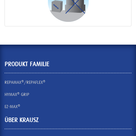
PRODUKT FAMILIE
®
®
REPAMAX
/REPAFLEX
®
HYMAX
GRIP
®
EZ-MAX
ÜBER KRAUSZ