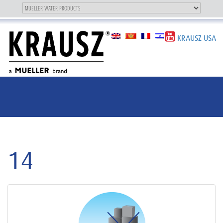
Toggle
OUR BRAND
Toggle
navigation
navigation
KRAUSZ USA
14