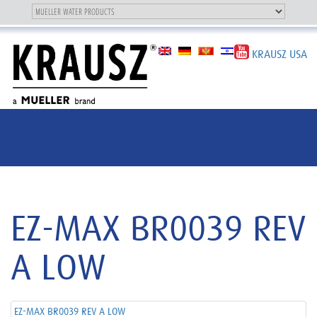
Toggle
OUR BRAND
Toggle
navigation
navigation
KRAUSZ USA
EZ-MAX BR0039 REV
A LOW
EZ-MAX BR0039 REV A LOW