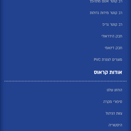
רב קוטר אטם מתהפך
רב קוטר מידות גדולות
רב קוטר גריפ
חבק הידראולי
חבק דינאמי
מוצרים לצנרת PVC
אודות קראוס
החזון שלנו
סיפורי מקרה
צוות הניהול
היסטוריה