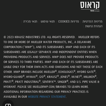
מדיניות הפרטיות
|
מדיניות COOKIES
|
תנאי שימוש
|
תנאי מכירה
|
הצהרת נגישות
|
© 2023 KRAUSZ INDUSTRIES LTD. ALL RIGHTS RESERVED. MUELLER REFERS
TO ONE OR MORE OF MUELLER WATER PRODUCTS, INC., A DELAWARE
CORPORATION (“MWP”), AND ITS SUBSIDIARIES. MWP AND EACH OF ITS
SUBSIDIARIES ARE LEGALLY SEPARATE AND INDEPENDENT ENTITIES WHEN
PROVIDING PRODUCTS AND SERVICES. MWP DOES NOT PROVIDE PRODUCTS
OR SERVICES TO THIRD PARTIES. MWP AND EACH OF ITS SUBSIDIARIES ARE
LIABLE ONLY FOR THEIR OWN ACTS AND OMISSIONS AND NOT THOSE OF EACH
®
®
®
OTHER. MWP BRANDS INCLUDE MUELLER
, ECHOLOGICS
, HYDRO GATE
,
®
®
®
®
®
®
®
HYDRO-GUARD
, HYMAX
, I2O
, KRAUSZ
, JONES
, MI.NET
, MILLIKEN
,
®
®
®
PRATT
, PRATT INDUSTRIAL
, SENTRYX™, SINGER
, AND U.S. PIPE VALVE &
HYDRANT. PLEASE SEE MUELLERWP.COM/BRANDS TO LEARN MORE.
ADDITIONAL INFORMATION REGARDING OUR PRIVACY PRACTICES IS
AVAILABLE IN OUR
WEBSITE PRIVACY STATEMENT
.